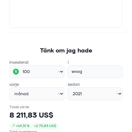
Tänk om jag hade
investerat
i
wxag
$
varje
sedan
Totalt värde
8 211,83 US$
↗
+
49,31 %
+
2 711,83 US$
Total investering