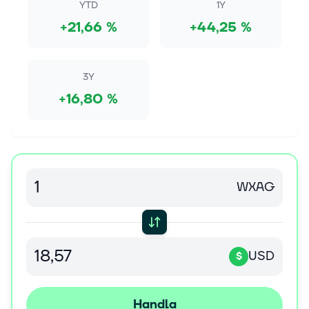
YTD
1Y
+21,66 %
+44,25 %
3Y
+16,80 %
WXAG
USD
$
Handla