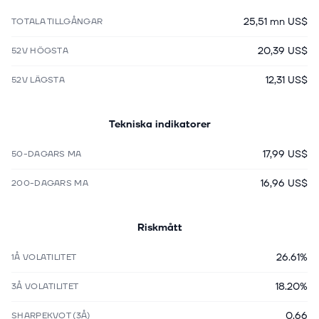
25,51 mn US$
TOTALA TILLGÅNGAR
20,39 US$
52V HÖGSTA
12,31 US$
52V LÄGSTA
Tekniska indikatorer
17,99 US$
50-DAGARS MA
16,96 US$
200-DAGARS MA
Riskmått
26.61%
1Å VOLATILITET
18.20%
3Å VOLATILITET
0.66
SHARPEKVOT (3Å)