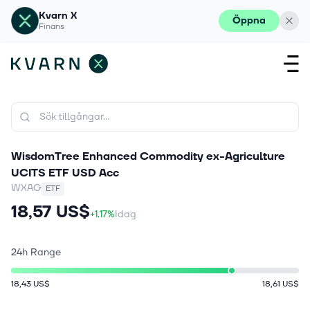
Kvarn X
Öppna
Finans
WisdomTree Enhanced Commodity ex-Agriculture
UCITS ETF USD Acc
WXAG
ETF
18,57 US$
+1.17%
Idag
24h Range
18,43 US$
18,61 US$