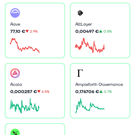
Aave
AltLayer
77,10 €
0,00497 €
▼
2.9%
▲
0.5%
Acala
Ampleforth Governance
0,000257 €
0,176706 €
▼
6.5%
▲
0.7%