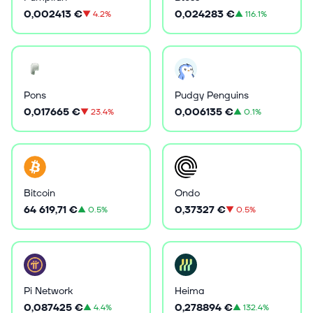
0,002413 €
0,024283 €
▼
4.2%
▲
116.1%
Pons
Pudgy Penguins
0,017665 €
0,006135 €
▼
23.4%
▲
0.1%
Bitcoin
Ondo
64 619,71 €
0,37327 €
▲
0.5%
▼
0.5%
Pi Network
Heima
0,087425 €
0,278894 €
▲
4.4%
▲
132.4%