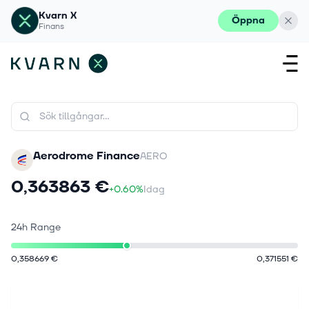
Kvarn X
Öppna
Finans
Aerodrome Finance
AERO
0,363863 €
+0.60%
Idag
24h Range
0,358669 €
0,371551 €