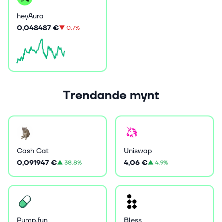
heyAura
0,048487 €
▼
0.7%
Trendande mynt
Cash Cat
Uniswap
0,091947 €
4,06 €
▲
38.8%
▲
4.9%
Pump.fun
Bless