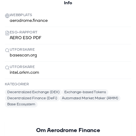
Info
WEBBPLATS
aerodrome.finance
ESG-RAPPORT
AERO ESG PDF
UTFORSKARE
basescan.org
UTFORSKARE
intel.arkm.com
KATEGORIER
Decentralized Exchange (DEX)
Exchange-based Tokens
Decentralized Finance (DeFi)
Automated Market Maker (AMM)
Base Ecosystem
Om
Aerodrome Finance