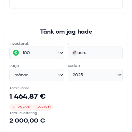
Tänk om jag hade
investerat
i
aero
€
varje
sedan
Totalt värde
1 464,87 €
↘
−26,76 %
−535,13 €
Total investering
2 000,00 €