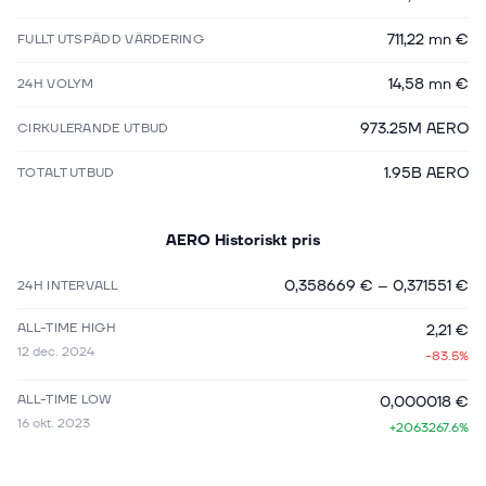
711,22 mn €
FULLT UTSPÄDD VÄRDERING
14,58 mn €
24H VOLYM
973.25M AERO
CIRKULERANDE UTBUD
1.95B AERO
TOTALT UTBUD
AERO
Historiskt pris
0,358669 €
–
0,371551 €
24H INTERVALL
ALL-TIME HIGH
2,21 €
12 dec. 2024
-83.5%
ALL-TIME LOW
0,000018 €
16 okt. 2023
+2063267.6%