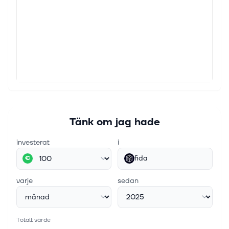
Tänk om jag hade
investerat
i
fida
€
varje
sedan
Totalt värde