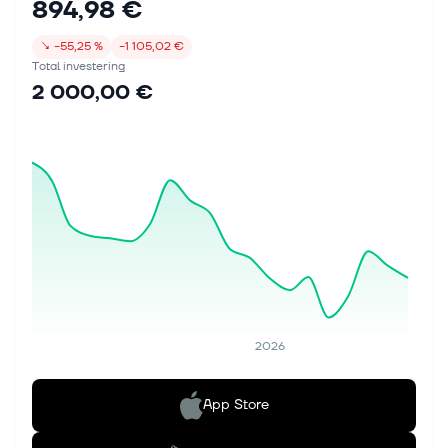
894,98 €
↘
−55,25 %
−1 105,02 €
Total investering
2 000,00 €
2026
App Store