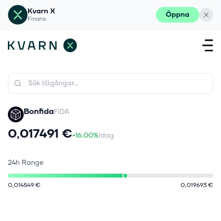
Kvarn X
Öppna
Finans
Bonfida
FIDA
0,017491 €
+16.00%
Idag
24h Range
0,014549 €
0,019693 €