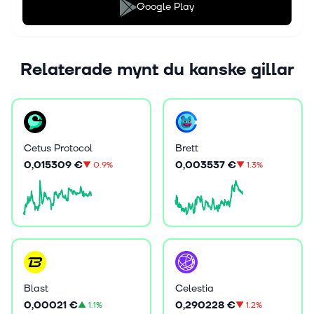
Google Play
Relaterade mynt du kanske gillar
Cetus Protocol
Brett
0,015309 €
0,003537 €
▼
0.9%
▼
1.3%
Blast
Celestia
0,00021 €
0,290228 €
▲
1.1%
▼
1.2%