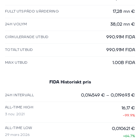
17,28 mn €
FULLT UTSPÄDD VÄRDERING
38,02 mn €
24H VOLYM
990.91M FIDA
CIRKULERANDE UTBUD
990.91M FIDA
TOTALT UTBUD
1.00B FIDA
MAX UTBUD
FIDA
Historiskt pris
0,014549 €
–
0,019693 €
24H INTERVALL
ALL-TIME HIGH
16,17 €
3 nov. 2021
-99.9%
ALL-TIME LOW
0,010621 €
29 mars 2026
+64.7%