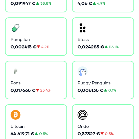
0,091947 €
4,06 €
▲
38.8%
▲
4.9%
Pump.fun
Bless
0,002413 €
0,024283 €
▼
4.2%
▲
116.1%
Pons
Pudgy Penguins
0,017665 €
0,006135 €
▼
23.4%
▲
0.1%
Bitcoin
Ondo
64 619,71 €
0,37327 €
▲
0.5%
▼
0.5%