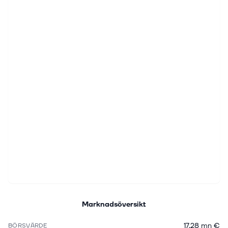
Marknadsöversikt
17,28 mn €
BÖRSVÄRDE