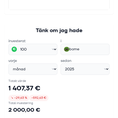
Tänk om jag hade
investerat
i
bome
€
varje
sedan
Totalt värde
1 407,37 €
↘
−29,63 %
−592,63 €
Total investering
2 000,00 €