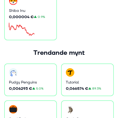
Shiba Inu
0,000004 €
▲
0.9%
Trendande mynt
Pudgy Penguins
Tutorial
0,006293 €
0,066574 €
▲
5.0%
▲
89.3%