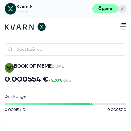
Kvarn X
Öppna
Finans
BOOK OF MEME
BOME
0,000554 €
+4.30%
Idag
24h Range
0,000514 €
0,00057 €