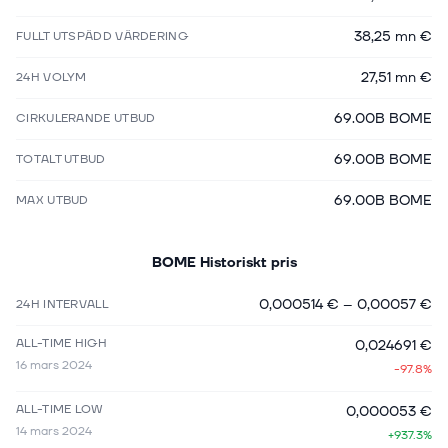
38,25 mn €
FULLT UTSPÄDD VÄRDERING
27,51 mn €
24H VOLYM
69.00B BOME
CIRKULERANDE UTBUD
69.00B BOME
TOTALT UTBUD
69.00B BOME
MAX UTBUD
BOME
Historiskt pris
0,000514 €
–
0,00057 €
24H INTERVALL
ALL-TIME HIGH
0,024691 €
16 mars 2024
-97.8%
ALL-TIME LOW
0,000053 €
14 mars 2024
+937.3%