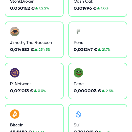
StonkBroker
Cash Cat
0,030152 €
0,101996 €
▲
52.2%
▲
1.0%
Jimothy The Raccoon
Pons
0,014582 €
0,031247 €
▲
234.5%
▲
21.7%
Pi Network
Pepe
0,091013 €
0,000003 €
▲
3.3%
▲
2.5%
Bitcoin
Sui