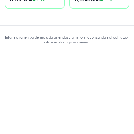
65 111,52 €
0,704019 €
▲
0.2%
▲
5.5%
Informationen på denna sida är endast för informationsändamål och utgör
inte investeringsrådgivning.