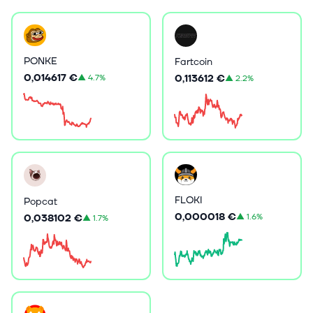
PONKE
Fartcoin
0,014617 €
0,113612 €
▲
4.7%
▲
2.2%
FLOKI
Popcat
0,000018 €
▲
1.6%
0,038102 €
▲
1.7%