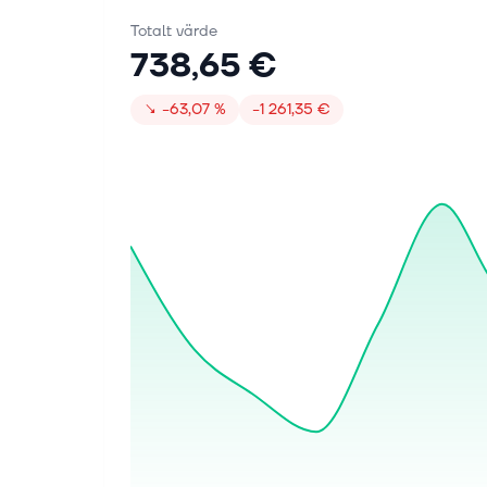
Totalt värde
738,65 €
↘
−63,07 %
−1 261,35 €