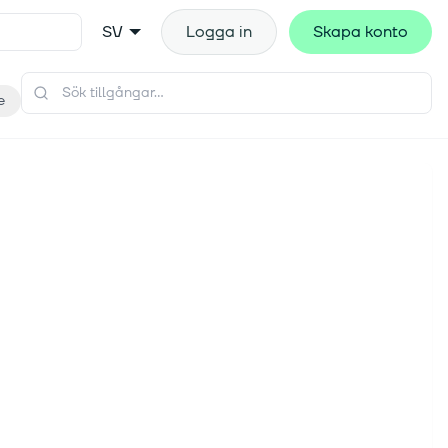
SV
Logga in
Skapa konto
e