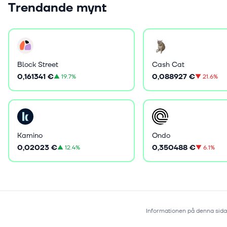
Trendande mynt
Block Street
Cash Cat
0,161341 €
0,088927 €
▲
19.7%
▼
21.6%
Kamino
Ondo
0,02023 €
0,350488 €
▲
12.4%
▼
6.1%
Informationen på denna sida