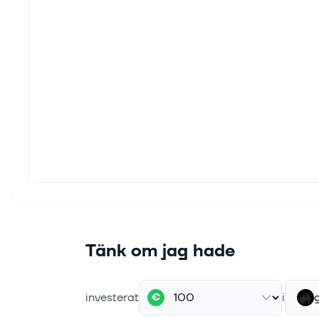
Tänk om jag hade
investerat
i
€