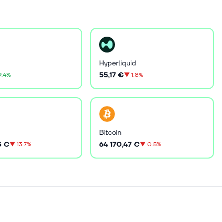
Hyperliquid
55,17 €
9.4%
▼
1.8%
Bitcoin
3 €
64 170,47 €
▼
13.7%
▼
0.5%