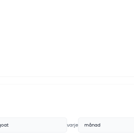
goat
varje