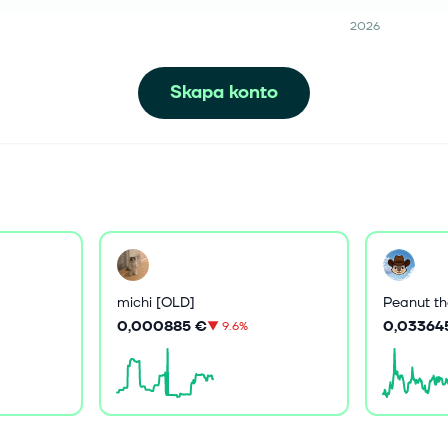
2026
Skapa konto
michi [OLD]
Peanut th
0,000885 €
0,03364
▼
9.6%