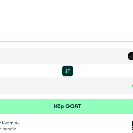
Köp GOAT
 Kvarn X-
h handla