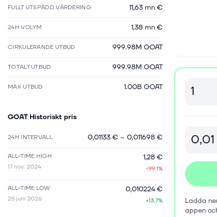
11,63 mn €
FULLT UTSPÄDD VÄRDERING
1,38 mn €
24H VOLYM
999.98M GOAT
CIRKULERANDE UTBUD
999.98M GOAT
TOTALT UTBUD
1.00B GOAT
MAX UTBUD
GOAT
Historiskt pris
0,01133 €
–
0,011698 €
24H INTERVALL
ALL-TIME HIGH
1,28 €
17 nov. 2024
-99.1%
ALL-TIME LOW
0,010224 €
25 juni 2026
Ladda ner
+13.7%
appen oc