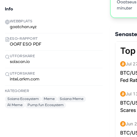
Goatseus
minuter
Info
WEBBPLATS
goatchan.xyz
Senaste
ESG-RAPPORT
GOAT ESG PDF
UTFORSKARE
solscan.io
UTFORSKARE
intel.arkm.com
KATEGORIER
Solana Ecosystem
Meme
Solana Meme
AI Meme
Pump.fun Ecosystem