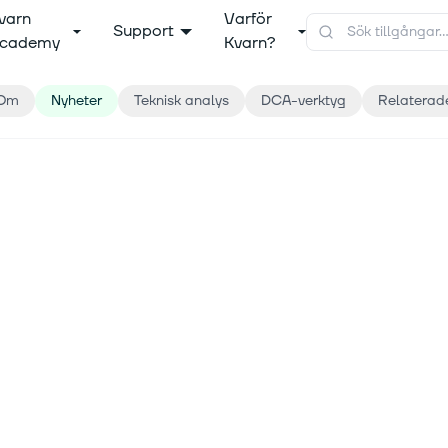
varn
Varför
Support
cademy
Kvarn?
Om
Nyheter
Teknisk analys
DCA-verktyg
Relaterad