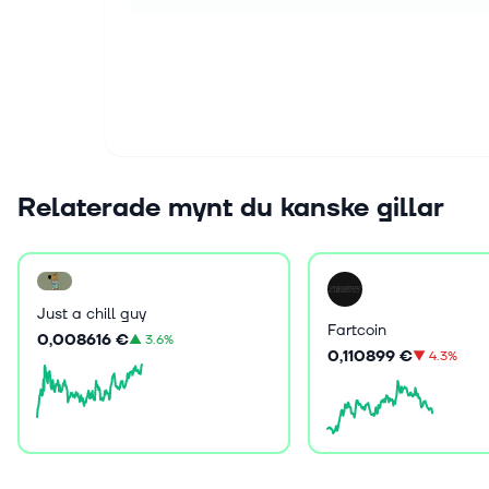
Relaterade mynt du kanske gillar
Just a chill guy
Fartcoin
0,008616 €
▲
3.6%
0,110899 €
▼
4.3%