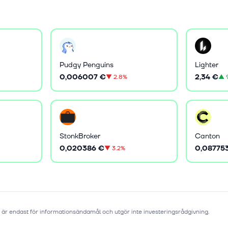
Pudgy Penguins
Lighter
0,006007 €
2,34 €
▼
2.8%
▲
StonkBroker
Canton
0,020386 €
0,08775
▼
3.2%
 är endast för informationsändamål och utgör inte investeringsrådgivning.