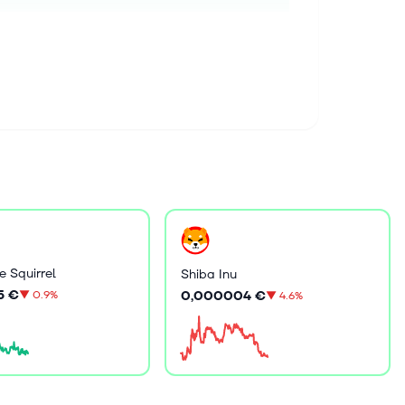
e Squirrel
Shiba Inu
5 €
0,000004 €
▼
0.9%
▼
4.6%