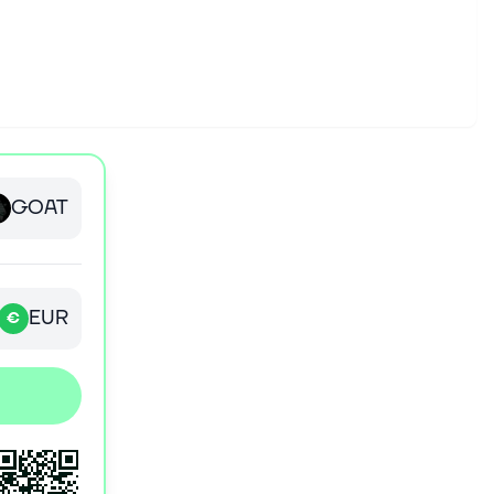
GOAT
EUR
€