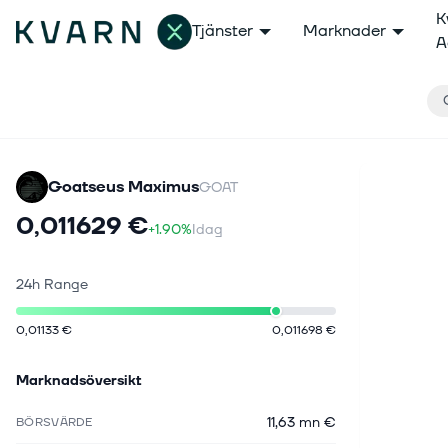
K
Tjänster
Marknader
A
Goatseus Maximus
GOAT
0,011629 €
+1.90%
Idag
24h Range
0,01133 €
0,011698 €
Marknadsöversikt
11,63 mn €
BÖRSVÄRDE