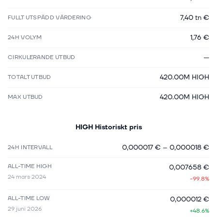
7,40 tn €
FULLT UTSPÄDD VÄRDERING
1,76 €
24H VOLYM
—
CIRKULERANDE UTBUD
420.00M HIGH
TOTALT UTBUD
420.00M HIGH
MAX UTBUD
HIGH
Historiskt pris
0,000017 €
–
0,000018 €
24H INTERVALL
ALL-TIME HIGH
0,007658 €
24 mars 2024
-99.8%
ALL-TIME LOW
0,000012 €
29 juni 2026
+48.6%