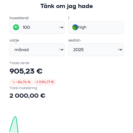
Tänk om jag hade
investerat
i
high
€
varje
sedan
Totalt värde
905,23 €
↘
−54,74 %
−1 094,77 €
Total investering
2 000,00 €