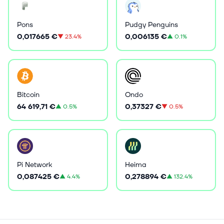
Pons
Pudgy Penguins
0,017665 €
0,006135 €
▼
23.4%
▲
0.1%
Bitcoin
Ondo
64 619,71 €
0,37327 €
▲
0.5%
▼
0.5%
Pi Network
Heima
0,087425 €
0,278894 €
▲
4.4%
▲
132.4%