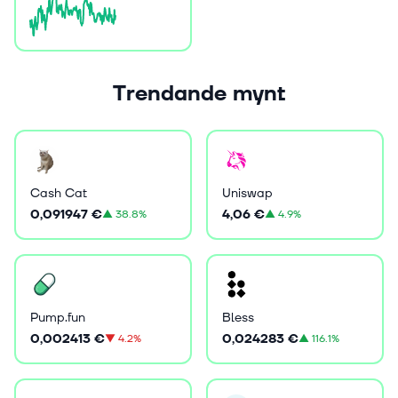
Trendande mynt
Cash Cat
Uniswap
0,091947 €
4,06 €
▲
38.8%
▲
4.9%
Pump.fun
Bless
0,002413 €
0,024283 €
▼
4.2%
▲
116.1%