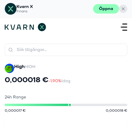
Kvarn X
Öppna
Finans
High
HIGH
0,000018 €
-1.90%
Idag
24h Range
0,000017 €
0,000018 €