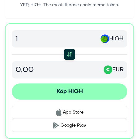
YEP, HIGH. The most lit base chain meme token.
HIGH
EUR
€
Köp HIGH
App Store
Google Play