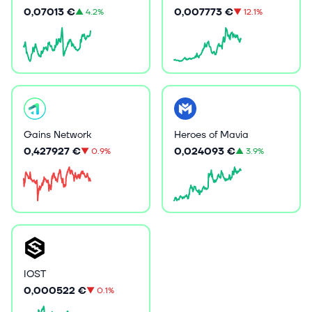
0,07013 €
0,007773 €
▲
4.2%
▼
12.1%
Gains Network
Heroes of Mavia
0,427927 €
0,024093 €
▼
0.9%
▲
3.9%
IOST
0,000522 €
▼
0.1%