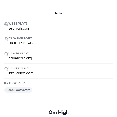
Info
WEBBPLATS
yephigh.com
ESG-RAPPORT
HIGH ESG PDF
UTFORSKARE
basescan.org
UTFORSKARE
intel.arkm.com
KATEGORIER
Base Ecosystem
Om
High