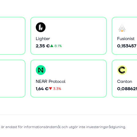
Lighter
Fusionist
2,35 €
0,153457
▲
8.1%
NEAR Protocol
Canton
1,64 €
0,08862
▼
3.3%
 är endast för informationsändamål och utgör inte investeringsrådgivning.