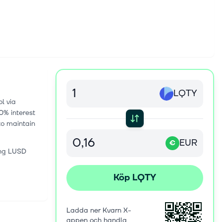
LQTY
l via
0% interest
to maintain
EUR
€
ning LUSD
Köp LQTY
Ladda ner Kvarn X-
appen och handla