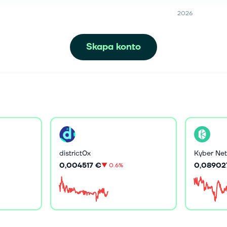
2026
Skapa konto
district0x
Kyber Net
0,004517 €
0,08902
▼
0.6%