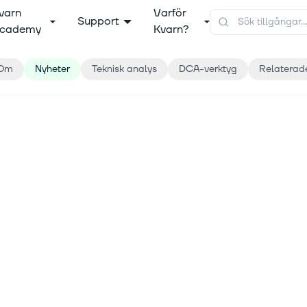
varn
Varför
Support
cademy
Kvarn?
Om
Nyheter
Teknisk analys
DCA-verktyg
Relaterad