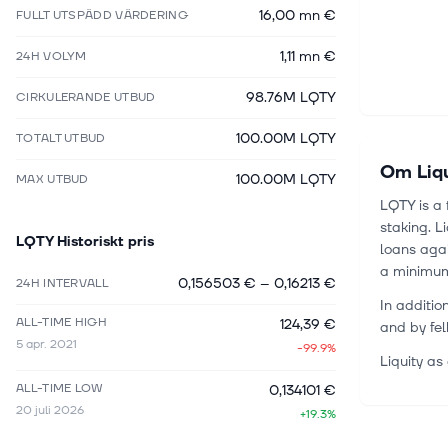
16,00 mn €
FULLT UTSPÄDD VÄRDERING
1,11 mn €
24H VOLYM
98.76M LQTY
CIRKULERANDE UTBUD
100.00M LQTY
TOTALT UTBUD
Om
Liq
100.00M LQTY
MAX UTBUD
LQTY is a 
staking. L
LQTY
Historiskt pris
loans agai
a minimum 
0,156503 €
–
0,16213 €
24H INTERVALL
In additio
ALL-TIME HIGH
124,39 €
and by fel
5 apr. 2021
-99.9%
Liquity as
ALL-TIME LOW
0,134101 €
20 juli 2026
+19.3%