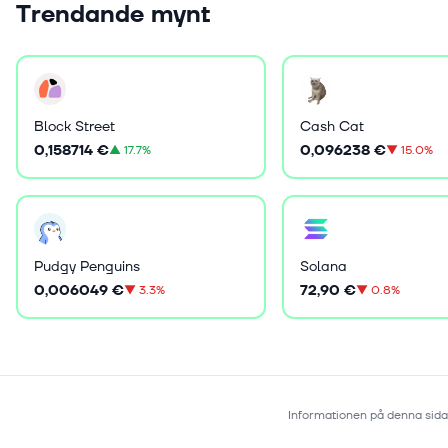
Trendande mynt
Block Street
Cash Cat
0,158714 €
0,096238 €
▲
17.7%
▼
15.0%
Pudgy Penguins
Solana
0,006049 €
72,90 €
▼
3.3%
▼
0.8%
Informationen på denna sida