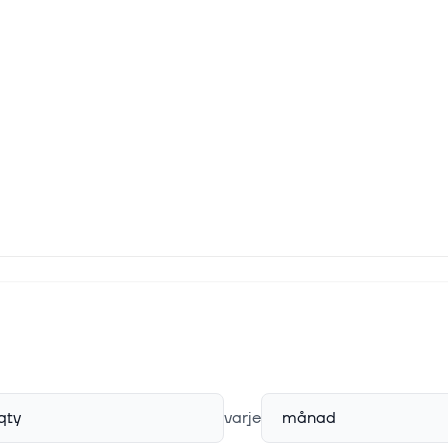
qty
varje