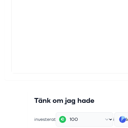
Tänk om jag hade
investerat
i
l
€