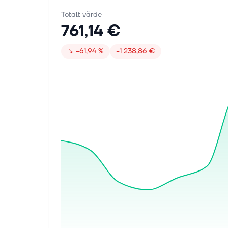
Totalt värde
761,14 €
↘
−61,94 %
−1 238,86 €