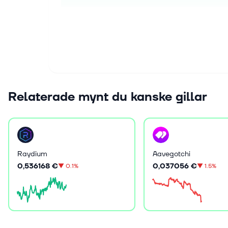
Relaterade mynt du kanske gillar
Aavegotchi
Raydium
0,037056 €
0,536168 €
▼
1.5%
▼
0.1%