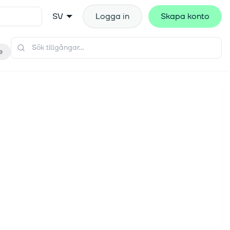
SV
Logga in
Skapa konto
e