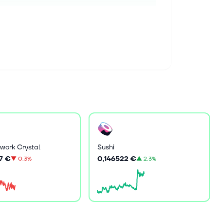
work Crystal
Sushi
7 €
0,146522 €
▼
0.3%
▲
2.3%