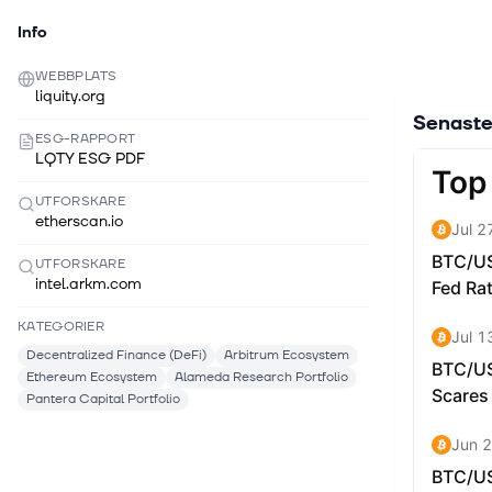
Info
WEBBPLATS
liquity.org
Senaste
ESG-RAPPORT
LQTY ESG PDF
UTFORSKARE
etherscan.io
UTFORSKARE
intel.arkm.com
KATEGORIER
Decentralized Finance (DeFi)
Arbitrum Ecosystem
Ethereum Ecosystem
Alameda Research Portfolio
Pantera Capital Portfolio