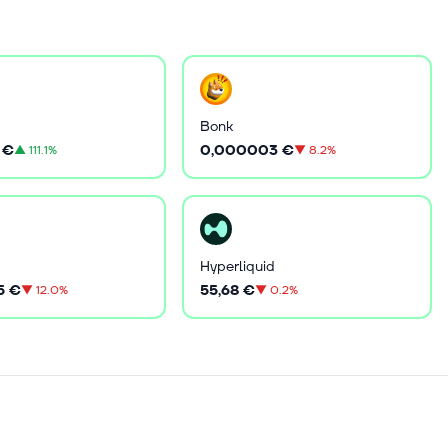
Bonk
 €
0,000003 €
▲
111.1%
▼
8.2%
Hyperliquid
5 €
55,68 €
▼
12.0%
▼
0.2%