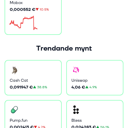
Mobox
0,000552 €
▼
10.5%
Trendande mynt
Cash Cat
Uniswap
0,091947 €
4,06 €
▲
38.8%
▲
4.9%
Pump.fun
Bless
0,002413 €
0,024283 €
▼
4.2%
▲
116.1%