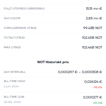
31,15 mn €
FULLT UTSPÄDD VÄRDERING
2,83 mn €
24H VOLYM
99.43B NOT
CIRKULERANDE UTBUD
102.45B NOT
TOTALT UTBUD
102.46B NOT
MAX UTBUD
NOT
Historiskt pris
0,000297 €
–
0,000308 €
24H INTERVALL
ALL-TIME HIGH
0,026124 €
2 juni 2024
-98.8%
ALL-TIME LOW
0,000277 €
28 feb. 2026
+10.0%