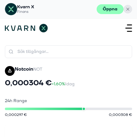
Kvarn X
Öppna
Finans
Notcoin
NOT
0,000304 €
+1.60%
Idag
24h Range
0,000297 €
0,000308 €