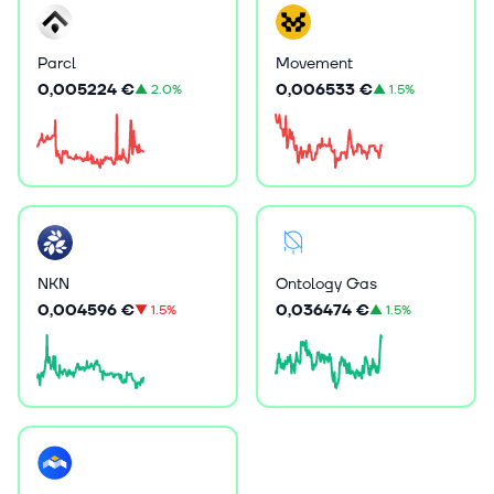
Parcl
Movement
0,005224 €
0,006533 €
▲
2.0%
▲
1.5%
NKN
Ontology Gas
0,004596 €
0,036474 €
▼
1.5%
▲
1.5%