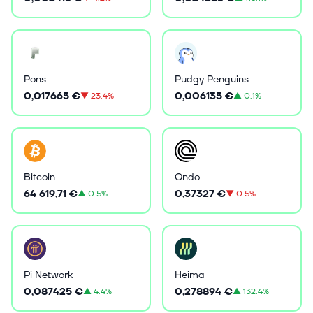
Pons
Pudgy Penguins
0,017665 €
0,006135 €
▼
23.4%
▲
0.1%
Bitcoin
Ondo
64 619,71 €
0,37327 €
▲
0.5%
▼
0.5%
Pi Network
Heima
0,087425 €
0,278894 €
▲
4.4%
▲
132.4%