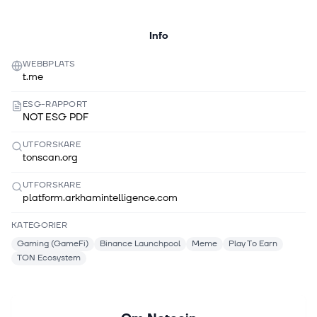
Info
WEBBPLATS
t.me
ESG-RAPPORT
NOT ESG PDF
UTFORSKARE
tonscan.org
UTFORSKARE
platform.arkhamintelligence.com
KATEGORIER
Gaming (GameFi)
Binance Launchpool
Meme
Play To Earn
TON Ecosystem