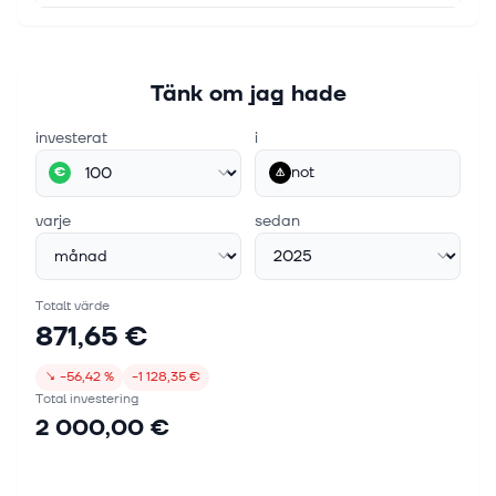
Tänk om jag hade
investerat
i
not
€
varje
sedan
Totalt värde
871,65 €
↘
−56,42 %
−1 128,35 €
Total investering
2 000,00 €