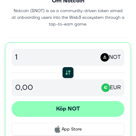
Om
Notcoin
Notcoin ($NOT) is as a community-driven token aimed
at onboarding users into the Web3 ecosystem through a
tap-to-earn game.
NOT
EUR
€
Köp NOT
App Store