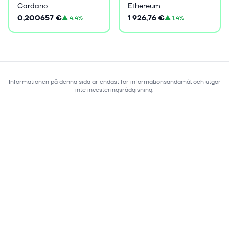
Cardano
Ethereum
0,200657 €
1 926,76 €
▲
4.4%
▲
1.4%
Informationen på denna sida är endast för informationsändamål och utgör
inte investeringsrådgivning.