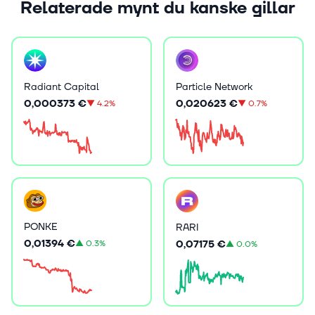
Relaterade mynt du kanske gillar
Radiant Capital
Particle Network
0,000373 €
0,020623 €
▼
4.2%
▼
0.7%
PONKE
RARI
0,01394 €
0,07175 €
▲
0.3%
▲
0.0%