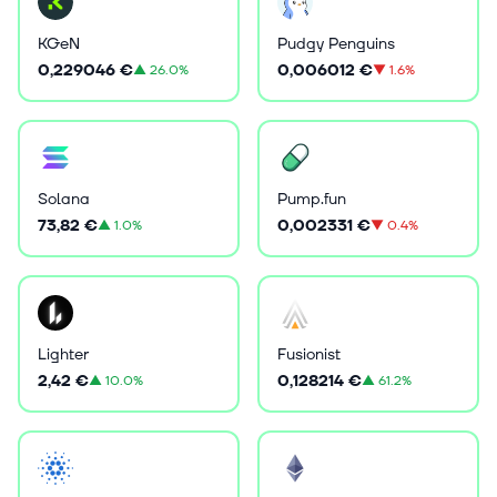
KGeN
Pudgy Penguins
0,229046 €
0,006012 €
▲
26.0%
▼
1.6%
Solana
Pump.fun
73,82 €
0,002331 €
▲
1.0%
▼
0.4%
Lighter
Fusionist
2,42 €
0,128214 €
▲
10.0%
▲
61.2%