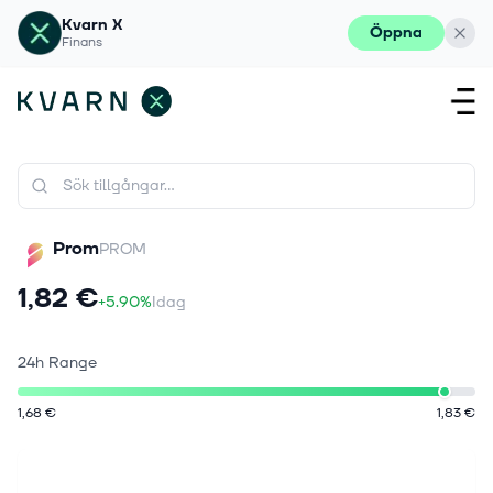
Kvarn X
Öppna
Finans
Prom
PROM
1,82 €
+5.90%
Idag
24h Range
1,68 €
1,83 €