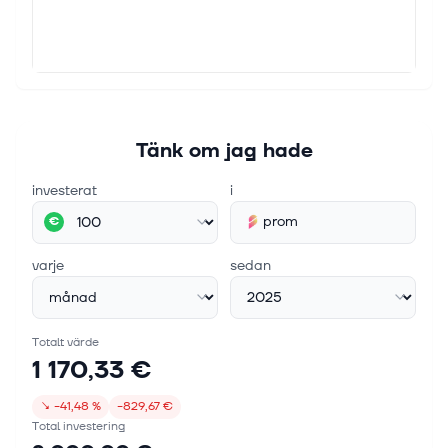
Tänk om jag hade
investerat
i
prom
€
varje
sedan
Totalt värde
1 170,33 €
↘
−41,48 %
−829,67 €
Total investering