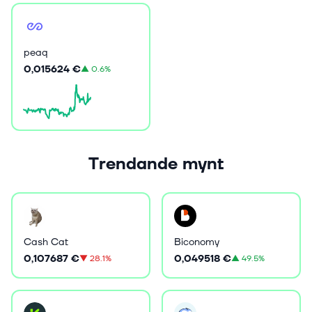
peaq
0,015624 €
▲
0.6%
Trendande mynt
Cash Cat
Biconomy
0,107687 €
0,049518 €
▼
28.1%
▲
49.5%