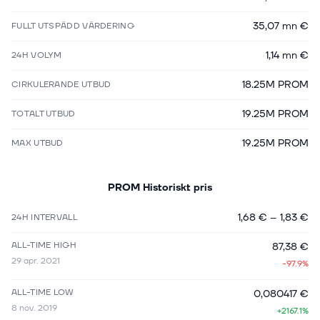
35,07 mn €
FULLT UTSPÄDD VÄRDERING
1,14 mn €
24H VOLYM
18.25M PROM
CIRKULERANDE UTBUD
19.25M PROM
TOTALT UTBUD
19.25M PROM
MAX UTBUD
PROM
Historiskt pris
1,68 €
–
1,83 €
24H INTERVALL
ALL-TIME HIGH
87,38 €
29 apr. 2021
-97.9%
ALL-TIME LOW
0,080417 €
8 nov. 2019
+2167.1%