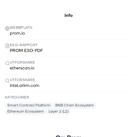
Info
WEBBPLATS
prom.io
ESG-RAPPORT
PROM ESG PDF
UTFORSKARE
etherscan.io
UTFORSKARE
intel.arkm.com
KATEGORIER
Smart Contract Platform
BNB Chain Ecosystem
Ethereum Ecosystem
Layer 2 (L2)