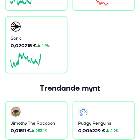
Sonic
0,020215 €
▲
4.9%
Trendande mynt
Jimothy The Raccoon
Pudgy Penguins
0,01511 €
0,006229 €
▲
253.1%
▲
2.9%