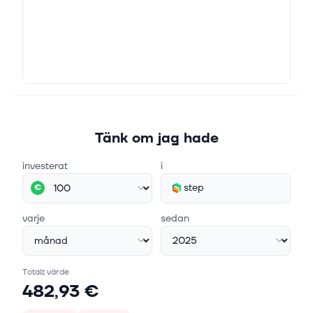
Tänk om jag hade
investerat
i
step
€
varje
sedan
Totalt värde
482,93 €