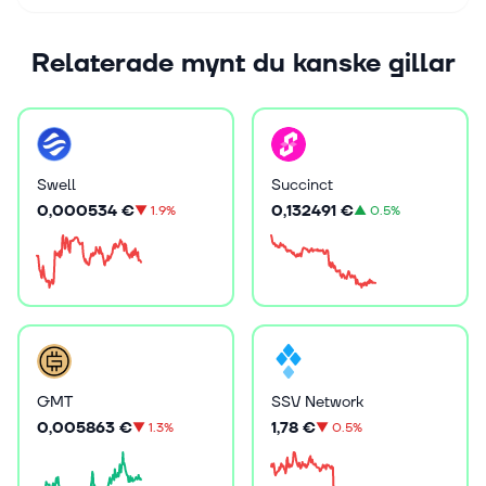
Relaterade mynt du kanske gillar
Swell
Succinct
0,000534 €
0,132491 €
▼
1.9%
▲
0.5%
GMT
SSV Network
0,005863 €
1,78 €
▼
1.3%
▼
0.5%