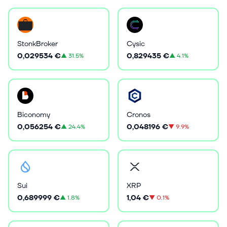
StonkBroker
Cysic
0,029534 €
0,829435 €
▲
31.5%
▲
4.1%
Biconomy
Cronos
0,056254 €
0,048196 €
▲
24.4%
▼
9.9%
Sui
XRP
0,689999 €
1,04 €
▲
1.8%
▼
0.1%