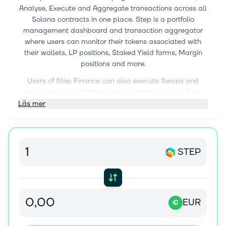
Analyse, Execute and Aggregate transactions across all
Solana contracts in one place. Step is a portfolio
management dashboard and transaction aggregator
where users can monitor their tokens associated with
their wallets, LP positions, Staked Yield farms, Margin
positions and more.
Users of Step Finance can also execute Swaps and
enter various yield farms and automated vaults from
within Step with any fees on such value accrual services
Läs mer
going back to STEP stakers.
STEP
EUR
€