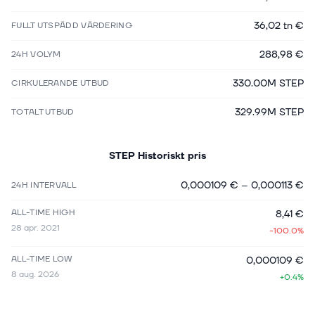
36,02 tn €
FULLT UTSPÄDD VÄRDERING
288,98 €
24H VOLYM
330.00M STEP
CIRKULERANDE UTBUD
329.99M STEP
TOTALT UTBUD
STEP
Historiskt pris
0,000109 €
–
0,000113 €
24H INTERVALL
ALL-TIME HIGH
8,41 €
28 apr. 2021
-100.0%
ALL-TIME LOW
0,000109 €
8 aug. 2026
+0.4%