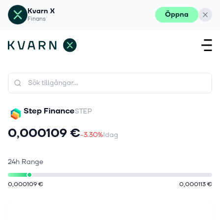
Kvarn X
Öppna
Finans
Step Finance
STEP
0,000109 €
-3.30%
Idag
24h Range
0,000109 €
0,000113 €