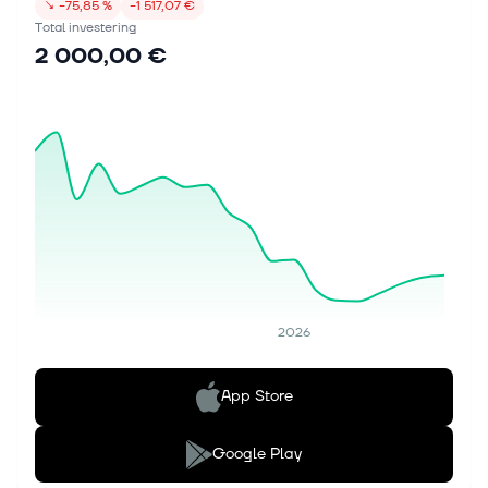
↘
−75,85 %
−1 517,07 €
Total investering
2 000,00 €
2026
App Store
Google Play