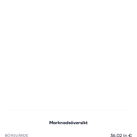
Marknadsöversikt
36,02 tn €
BÖRSVÄRDE