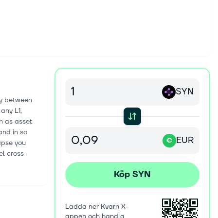
SYN
ty between
any L1,
h as asset
and in so
EUR
€
napse you
el cross-
Köp SYN
Ladda ner Kvarn X-
appen och handla