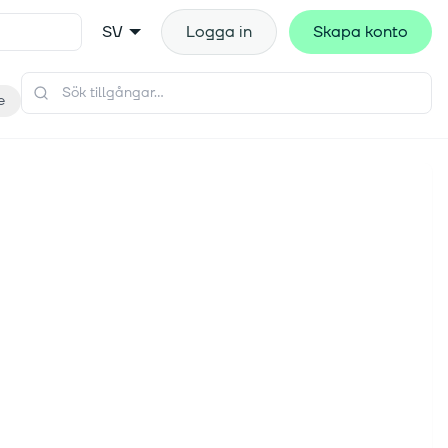
SV
Logga in
Skapa konto
e