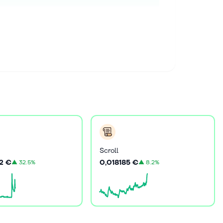
Scroll
2 €
0,018185 €
▲
32.5%
▲
8.2%