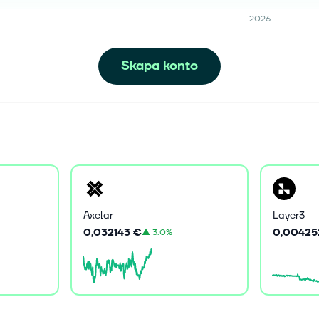
2026
Skapa konto
Axelar
Layer3
0,032143 €
0,00425
▲
3.0%