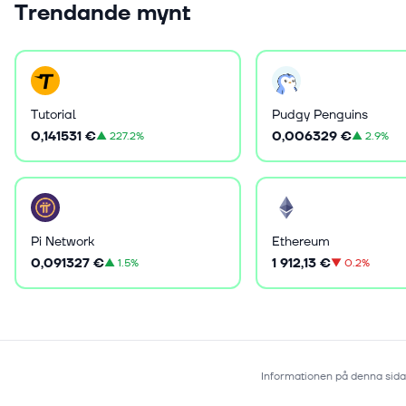
Trendande mynt
Tutorial
Pudgy Penguins
0,141531 €
0,006329 €
▲
227.2%
▲
2.9%
Pi Network
Ethereum
0,091327 €
1 912,13 €
▲
1.5%
▼
0.2%
Informationen på denna sida