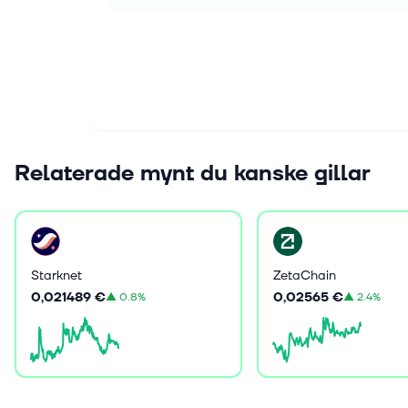
Relaterade mynt du kanske gillar
Starknet
ZetaChain
0,021489 €
0,02565 €
▲
0.8%
▲
2.4%