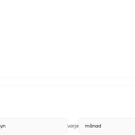
syn
varje