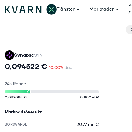
K
Tjänster
Marknader
A
Synapse
SYN
0,094522 €
-10.00%
Idag
24h Range
0,089088 €
0,110076 €
Marknadsöversikt
20,77 mn €
BÖRSVÄRDE