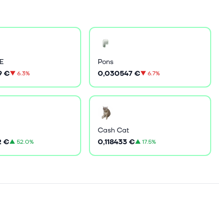
E
Pons
9 €
0,030547 €
▼
6.3%
▼
6.7%
Cash Cat
2 €
0,118433 €
▲
52.0%
▲
17.5%