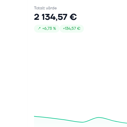
Totalt värde
2 134,57 €
↗
+
6,73 %
+
134,57 €