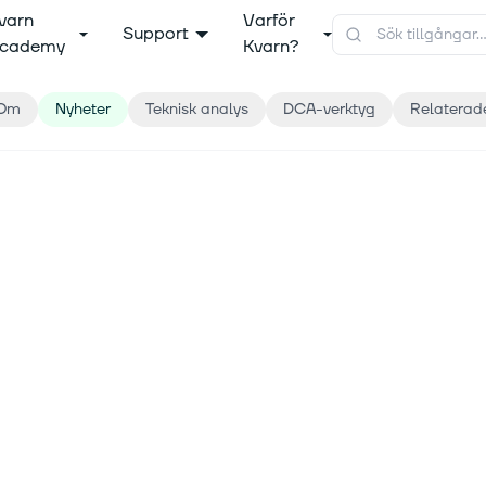
varn
Varför
Support
cademy
Kvarn?
Om
Nyheter
Teknisk analys
DCA-verktyg
Relaterad