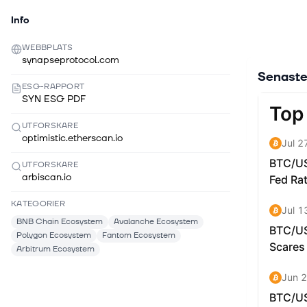
Info
WEBBPLATS
synapseprotocol.com
Senaste
ESG-RAPPORT
SYN ESG PDF
UTFORSKARE
optimistic.etherscan.io
UTFORSKARE
arbiscan.io
KATEGORIER
BNB Chain Ecosystem
Avalanche Ecosystem
Polygon Ecosystem
Fantom Ecosystem
Arbitrum Ecosystem