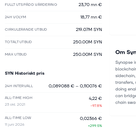
23,70 mn €
FULLT UTSPÄDD VÄRDERING
18,77 mn €
24H VOLYM
219.07M SYN
CIRKULERANDE UTBUD
250.00M SYN
TOTALT UTBUD
Om
Sy
250.00M SYN
MAX UTBUD
Synapse is
blockchain
SYN
Historiskt pris
sidechain,
transfers,
0,089088 €
–
0,110076 €
24H INTERVALL
doing enab
can bridge
ALL-TIME HIGH
4,22 €
chain swa
23 okt. 2021
-97.8%
ALL-TIME LOW
0,02366 €
11 juni 2026
+299.5%