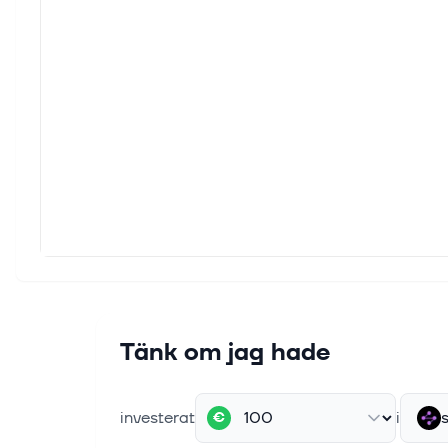
Tänk om jag hade
investerat
i
€