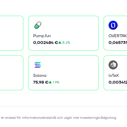
Pump.fun
OVERTAK
0,002484 €
0,06573
▲
8.2%
Solana
IoTeX
75,98 €
0,00341
▲
1.9%
 är endast för informationsändamål och utgör inte investeringsrådgivning.