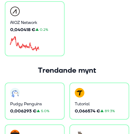
AIOZ Network
0,040418 €
▲
0.2%
Trendande mynt
Pudgy Penguins
Tutorial
0,006293 €
0,066574 €
▲
5.0%
▲
89.3%