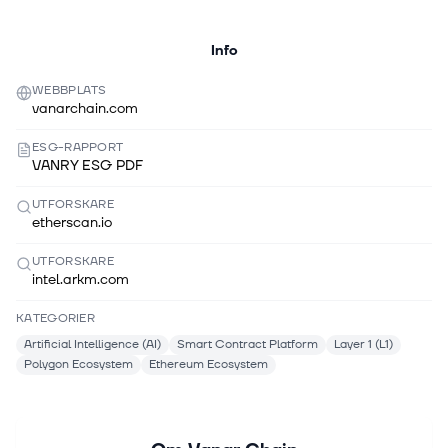
Info
WEBBPLATS
vanarchain.com
ESG-RAPPORT
VANRY ESG PDF
UTFORSKARE
etherscan.io
UTFORSKARE
intel.arkm.com
KATEGORIER
Artificial Intelligence (AI)
Smart Contract Platform
Layer 1 (L1)
Polygon Ecosystem
Ethereum Ecosystem