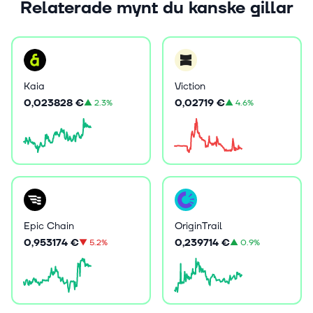
Relaterade mynt du kanske gillar
Kaia
Viction
0,023828 €
0,02719 €
▲
2.3%
▲
4.6%
Epic Chain
OriginTrail
0,953174 €
0,239714 €
▼
5.2%
▲
0.9%