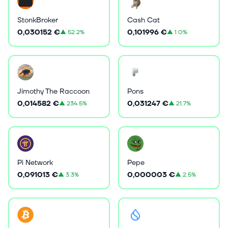
StonkBroker
Cash Cat
0,030152 €
0,101996 €
▲
52.2%
▲
1.0%
Jimothy The Raccoon
Pons
0,014582 €
0,031247 €
▲
234.5%
▲
21.7%
Pi Network
Pepe
0,091013 €
0,000003 €
▲
3.3%
▲
2.5%