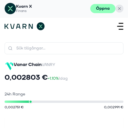
Kvarn X
Öppna
Finans
Vanar Chain
VANRY
0,002803 €
+1.10%
Idag
24h Range
0,002751 €
0,002991 €