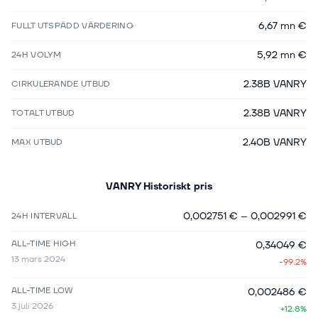
6,67 mn €
FULLT UTSPÄDD VÄRDERING
5,92 mn €
24H VOLYM
2.38B VANRY
CIRKULERANDE UTBUD
2.38B VANRY
TOTALT UTBUD
2.40B VANRY
MAX UTBUD
VANRY
Historiskt pris
0,002751 €
–
0,002991 €
24H INTERVALL
ALL-TIME HIGH
0,34049 €
13 mars 2024
-99.2%
ALL-TIME LOW
0,002486 €
3 juli 2026
+12.8%