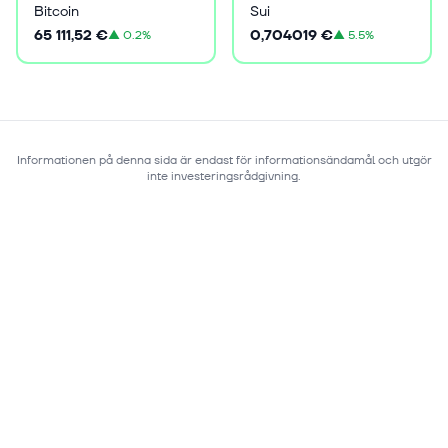
Bitcoin
Sui
65 111,52 €
0,704019 €
▲
0.2%
▲
5.5%
Informationen på denna sida är endast för informationsändamål och utgör
inte investeringsrådgivning.