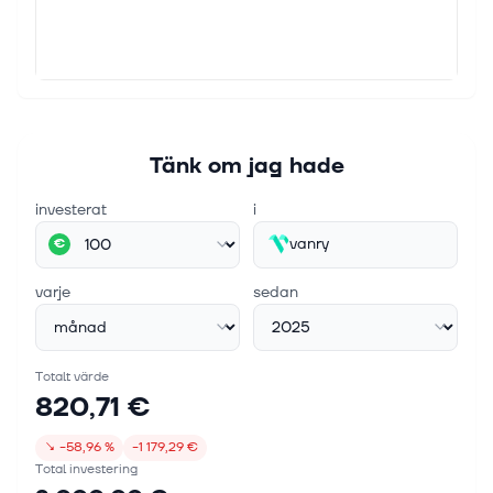
Tänk om jag hade
investerat
i
vanry
€
varje
sedan
Totalt värde
820,71 €
↘
−58,96 %
−1 179,29 €
Total investering