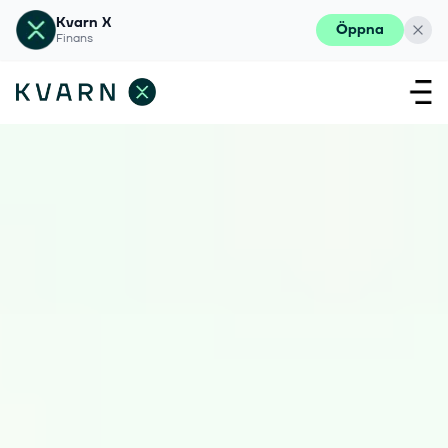
Kvarn X
Öppna
Finans