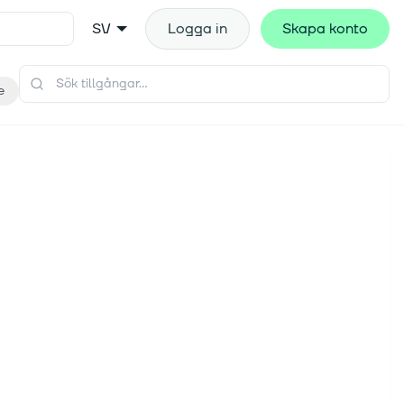
SV
Logga in
Skapa konto
e