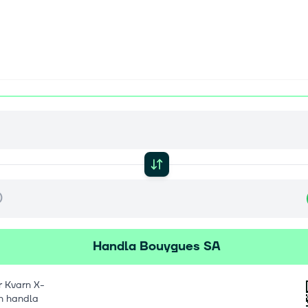
Handla Bouygues SA
 Kvarn X-
h handla