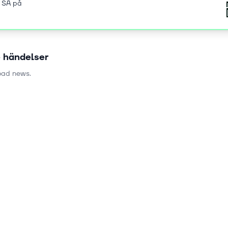
 SA på
 händelser
load news.