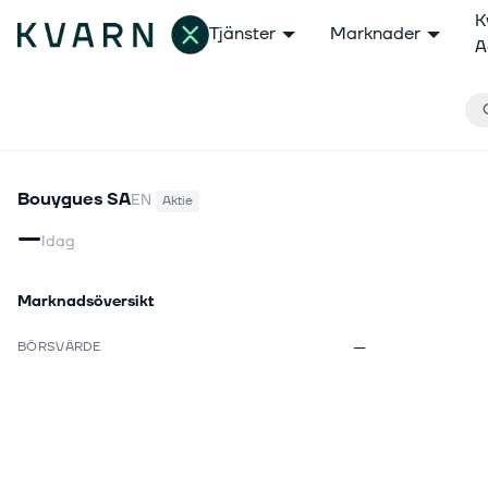
K
Tjänster
Marknader
A
Bouygues SA
EN
Aktie
—
Idag
Marknadsöversikt
—
BÖRSVÄRDE