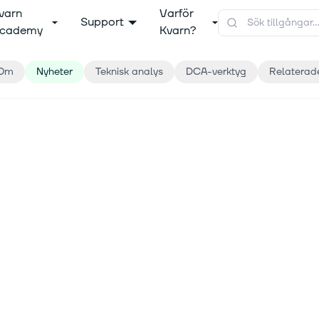
varn
Varför
Support
cademy
Kvarn?
Om
Nyheter
Teknisk analys
DCA-verktyg
Relaterad