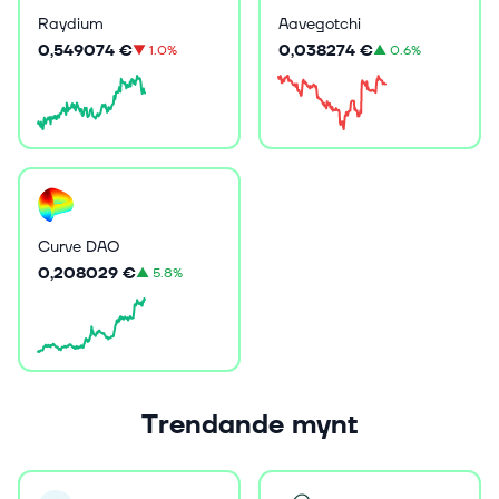
Aavegotchi
Raydium
0,038274 €
0,549074 €
▲
0.6%
▼
1.0%
Curve DAO
0,208029 €
▲
5.8%
Trendande mynt