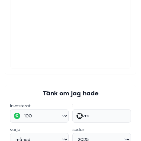
Tänk om jag hade
investerat
i
zrx
€
varje
sedan