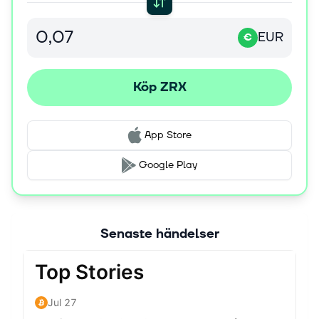
EUR
€
Köp ZRX
App Store
Google Play
Senaste händelser