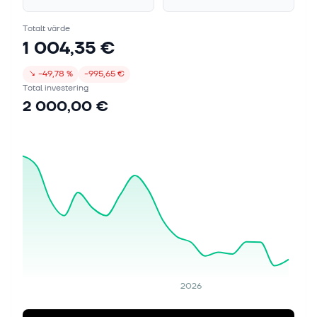
Totalt värde
1 004,35 €
↘
−49,78 %
−995,65 €
Total investering
2 000,00 €
2026