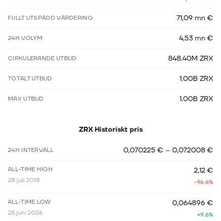
71,09 mn €
FULLT UTSPÄDD VÄRDERING
4,53 mn €
24H VOLYM
848.40M ZRX
CIRKULERANDE UTBUD
1.00B ZRX
TOTALT UTBUD
1.00B ZRX
MAX UTBUD
ZRX
Historiskt pris
0,070225 €
–
0,072008 €
24H INTERVALL
ALL-TIME HIGH
2,12 €
28 juli 2018
-96.6%
ALL-TIME LOW
0,064896 €
25 juni 2026
+9.6%