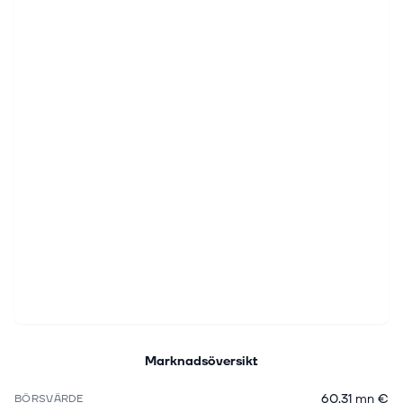
Marknadsöversikt
60,31 mn €
BÖRSVÄRDE