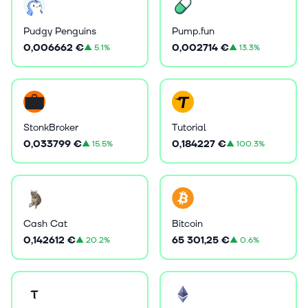
Pudgy Penguins
Pump.fun
0,006662 €
0,002714 €
▲
5.1%
▲
13.3%
StonkBroker
Tutorial
0,033799 €
0,184227 €
▲
15.5%
▲
100.3%
Cash Cat
Bitcoin
0,142612 €
65 301,25 €
▲
20.2%
▲
0.6%