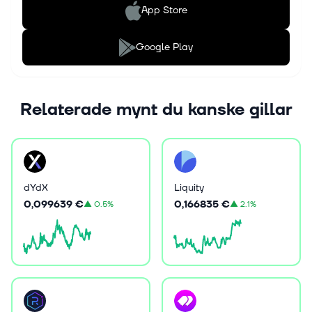
App Store
Google Play
Relaterade mynt du kanske gillar
dYdX
Liquity
0,099639 €
0,166835 €
▲
0.5%
▲
2.1%