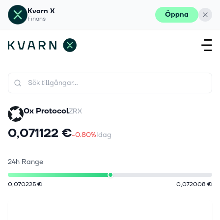
Kvarn X
Öppna
Finans
0x Protocol
ZRX
0,071122 €
-0.80%
Idag
24h Range
0,070225 €
0,072008 €