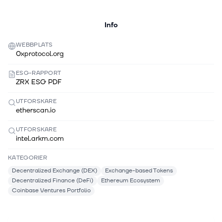
Info
WEBBPLATS
0xprotocol.org
ESG-RAPPORT
ZRX ESG PDF
UTFORSKARE
etherscan.io
UTFORSKARE
intel.arkm.com
KATEGORIER
Decentralized Exchange (DEX)
Exchange-based Tokens
Decentralized Finance (DeFi)
Ethereum Ecosystem
Coinbase Ventures Portfolio