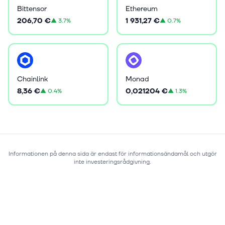
Bittensor
Ethereum
206,70 €
1 931,27 €
▲
3.7%
▲
0.7%
Chainlink
Monad
8,36 €
0,021204 €
▲
0.4%
▲
1.3%
Informationen på denna sida är endast för informationsändamål och utgör
inte investeringsrådgivning.