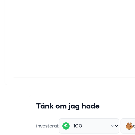
Tänk om jag hade
investerat
i
€