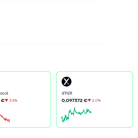
ocol
dYdX
 €
0,097372 €
▼
3.5%
▼
2.0%