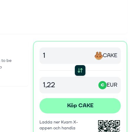
CAKE
 to be
o
EUR
€
Köp CAKE
Ladda ner Kvarn X-
appen och handla