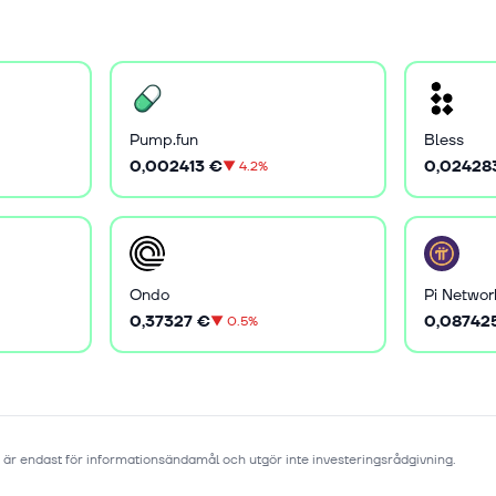
Pump.fun
Bless
0,002413 €
0,02428
▼
4.2%
Ondo
Pi Networ
0,37327 €
0,08742
▼
0.5%
 är endast för informationsändamål och utgör inte investeringsrådgivning.