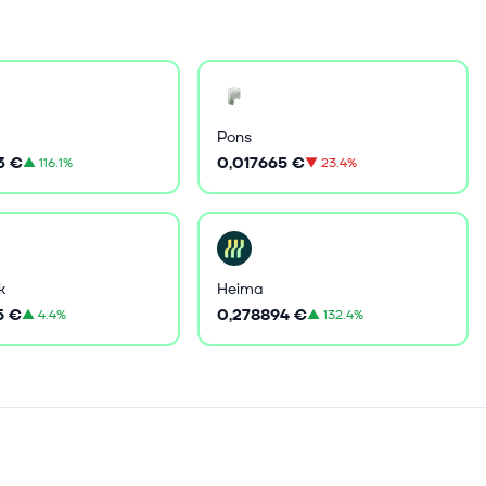
Pons
3 €
0,017665 €
▲
116.1%
▼
23.4%
k
Heima
5 €
0,278894 €
▲
4.4%
▲
132.4%