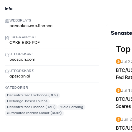
Info
WEBBPLATS
pancakeswap.finance
Senaste
ESG-RAPPORT
CAKE ESG PDF
UTFORSKARE
bscscan.com
UTFORSKARE
aptscan.ai
KATEGORIER
Decentralized Exchange (DEX)
Exchange-based Tokens
Decentralized Finance (DeFi)
Yield Farming
Automated Market Maker (AMM)