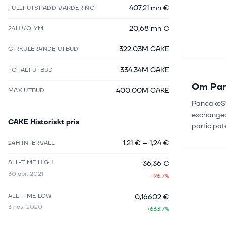
407,21 mn €
FULLT UTSPÄDD VÄRDERING
20,68 mn €
24H VOLYM
322.03M CAKE
CIRKULERANDE UTBUD
334.34M CAKE
TOTALT UTBUD
Om
Pa
400.00M CAKE
MAX UTBUD
PancakeSw
exchanged 
CAKE
Historiskt pris
participat
1,21 €
–
1,24 €
24H INTERVALL
ALL-TIME HIGH
36,36 €
30 apr. 2021
-96.7%
ALL-TIME LOW
0,16602 €
3 nov. 2020
+633.7%