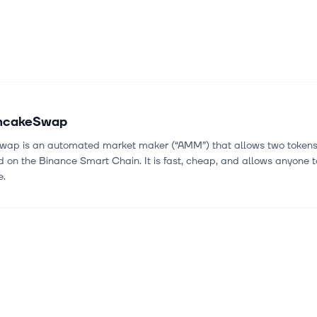
ncakeSwap
ap is an automated market maker (“AMM”) that allows two tokens
on the Binance Smart Chain. It is fast, cheap, and allows anyone t
e.