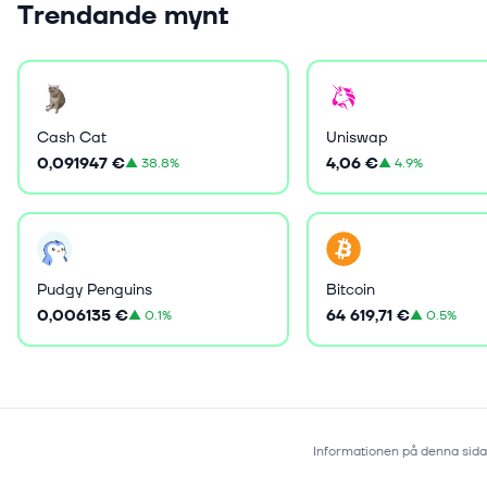
Trendande mynt
Cash Cat
Uniswap
0,091947 €
4,06 €
▲
38.8%
▲
4.9%
Pudgy Penguins
Bitcoin
0,006135 €
64 619,71 €
▲
0.1%
▲
0.5%
Informationen på denna sida