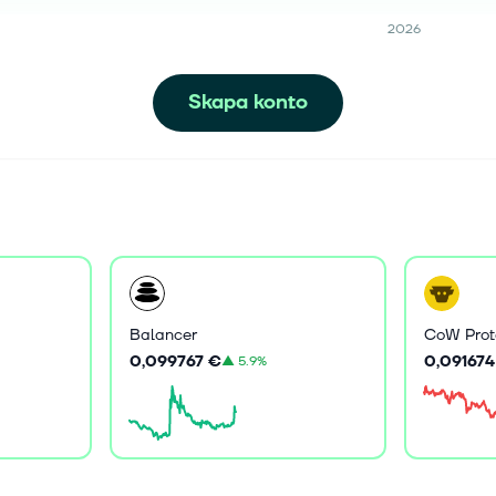
2026
Skapa konto
Balancer
CoW Prot
0,099767 €
0,091674
▲
5.9%