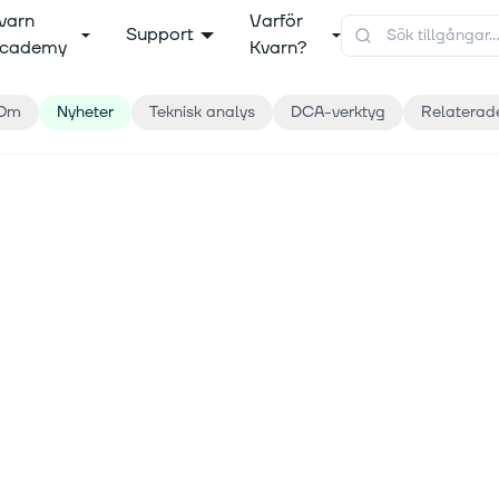
varn
Varför
Support
cademy
Kvarn?
Om
Nyheter
Teknisk analys
DCA-verktyg
Relaterad