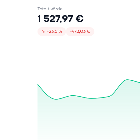
Totalt värde
1 527,97 €
↘
−23,6 %
−472,03 €