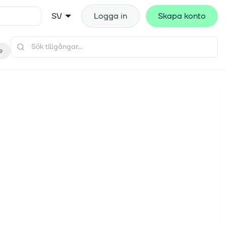
SV
Logga in
Skapa konto
e