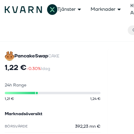
K
Tjänster
Marknader
A
PancakeSwap
CAKE
1,22 €
-0.30%
Idag
24h Range
1,21 €
1,24 €
Marknadsöversikt
392,23 mn €
BÖRSVÄRDE