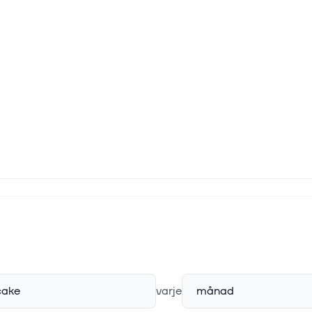
cake
varje