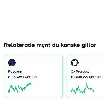
Relaterade mynt du kanske gillar
Raydium
0x Protocol
0,535923 €
0,068065 €
▼
0.1%
▼
1.8%