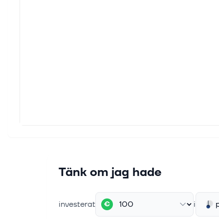
Tänk om jag hade
investerat
i
€