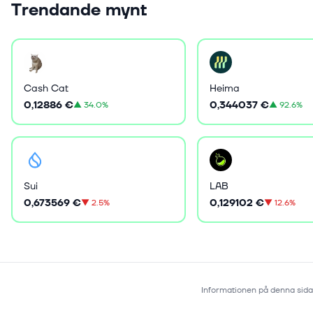
Trendande mynt
Cash Cat
Heima
0,12886 €
0,344037 €
▲
34.0%
▲
92.6%
Sui
LAB
0,673569 €
0,129102 €
▼
2.5%
▼
12.6%
Informationen på denna sida