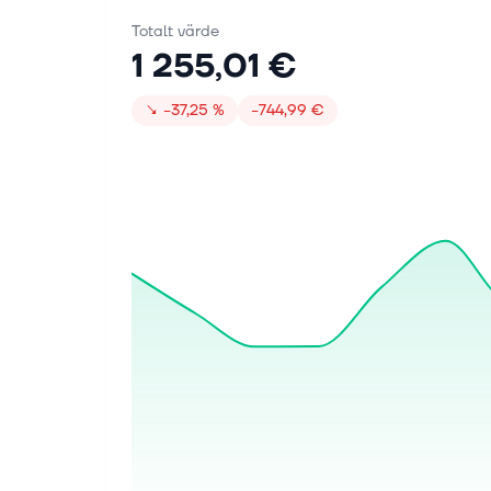
Totalt värde
1 255,01 €
↘
−37,25 %
−744,99 €