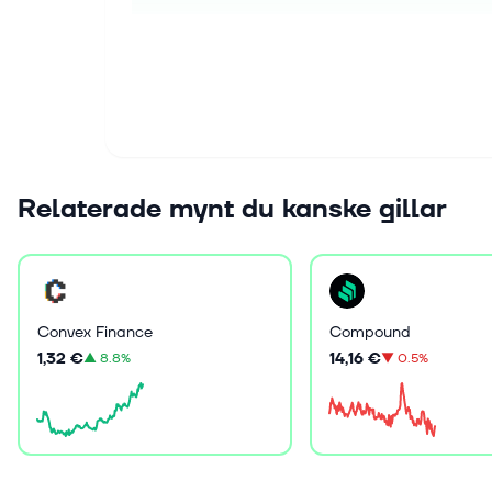
Relaterade mynt du kanske gillar
Convex Finance
Compound
1,32 €
14,16 €
▲
8.8%
▼
0.5%