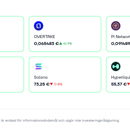
OVERTAKE
Pi Networ
0,065483 €
0,09148
▲
41.9%
Solana
Hyperliqu
73,25 €
55,37 €
▼
0.8%
 är endast för informationsändamål och utgör inte investeringsrådgivning.