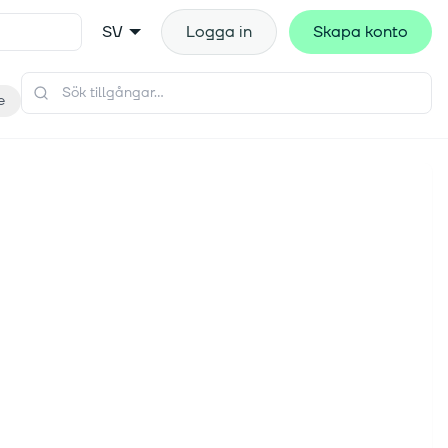
SV
Logga in
Skapa konto
e