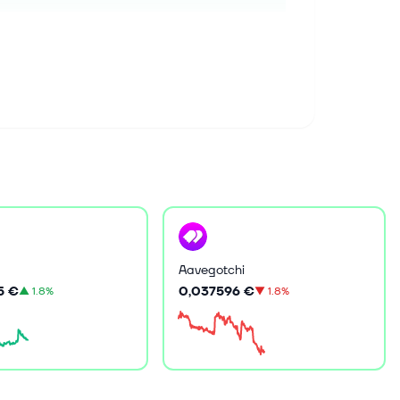
Aavegotchi
0,037596 €
5 €
▼
1.8%
▲
1.8%