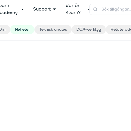
varn
Varför
Support
cademy
Kvarn?
Om
Nyheter
Teknisk analys
DCA-verktyg
Relaterad