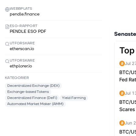
WEBBPLATS
pendle.finance
ESG-RAPPORT
PENDLE ESG PDF
Senaste
UTFORSKARE
etherscan.io
UTFORSKARE
ethplorer.io
KATEGORIER
Decentralized Exchange (DEX)
Exchange-based Tokens
Decentralized Finance (DeFi)
Yield Farming
Automated Market Maker (AMM)