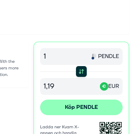
PENDLE
With the
users more
tion.
EUR
€
Köp PENDLE
Ladda ner Kvarn X-
appen och handla