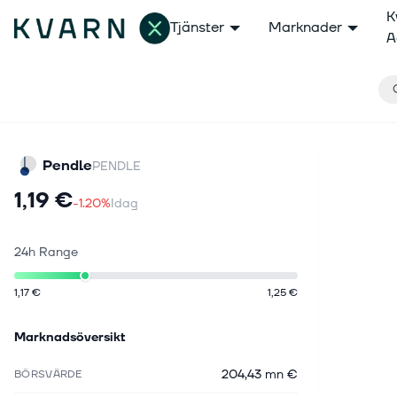
K
Tjänster
Marknader
A
Pendle
PENDLE
1,19 €
-1.20%
Idag
24h Range
1,17 €
1,25 €
Marknadsöversikt
204,43 mn €
BÖRSVÄRDE