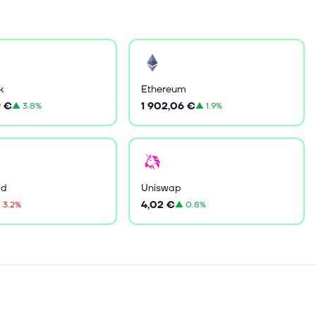
k
Ethereum
9 €
1 902,06 €
▲
3.8%
▲
1.9%
id
Uniswap
4,02 €
▼
3.2%
▲
0.8%