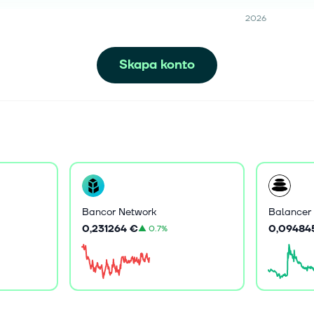
2026
Skapa konto
Bancor Network
Balancer
0,231264 €
0,09484
▲
0.7%