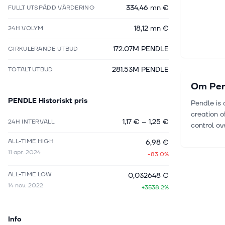
334,46 mn €
FULLT UTSPÄDD VÄRDERING
18,12 mn €
24H VOLYM
172.07M PENDLE
CIRKULERANDE UTBUD
281.53M PENDLE
TOTALT UTBUD
Om
Pe
PENDLE
Historiskt pris
Pendle is 
creation o
1,17 €
–
1,25 €
24H INTERVALL
control ove
ALL-TIME HIGH
6,98 €
11 apr. 2024
-83.0%
ALL-TIME LOW
0,032648 €
14 nov. 2022
+3538.2%
Info