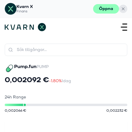
Kvarn X
Öppna
Finans
Pump.fun
PUMP
0,002092 €
-1.80%
Idag
24h Range
0,002066 €
0,002232 €