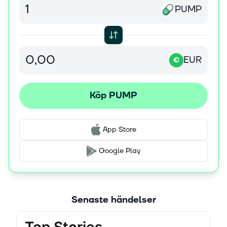
PUMP
EUR
€
Köp PUMP
App Store
Google Play
Senaste händelser