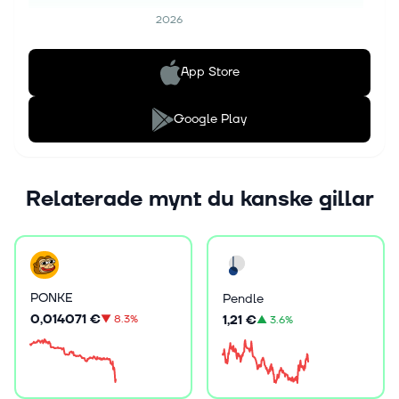
2026
App Store
Google Play
Relaterade mynt du kanske gillar
PONKE
Pendle
0,014071 €
1,21 €
▼
8.3%
▲
3.6%