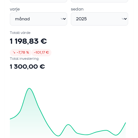
varje
sedan
Totalt värde
1 198,83 €
↘
−7,78 %
−101,17 €
Total investering
1 300,00 €