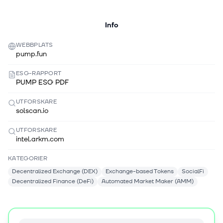
Info
WEBBPLATS
pump.fun
ESG-RAPPORT
PUMP ESG PDF
UTFORSKARE
solscan.io
UTFORSKARE
intel.arkm.com
KATEGORIER
Decentralized Exchange (DEX)
Exchange-based Tokens
SocialFi
Decentralized Finance (DeFi)
Automated Market Maker (AMM)