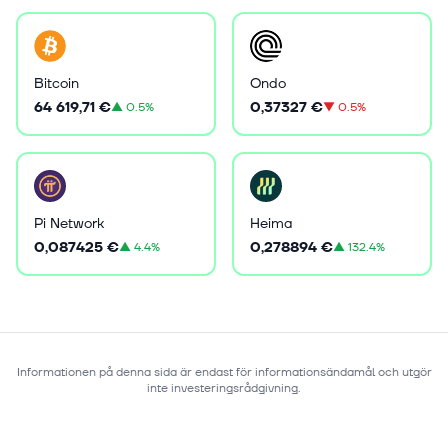
Bitcoin
Ondo
64 619,71 €
0,37327 €
▲
0.5%
▼
0.5%
Pi Network
Heima
0,087425 €
0,278894 €
▲
4.4%
▲
132.4%
Informationen på denna sida är endast för informationsändamål och utgör
inte investeringsrådgivning.