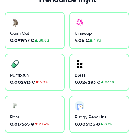
Cash Cat
Uniswap
0,091947 €
4,06 €
▲
38.8%
▲
4.9%
Pump.fun
Bless
0,002413 €
0,024283 €
▼
4.2%
▲
116.1%
Pons
Pudgy Penguins
0,017665 €
0,006135 €
▼
23.4%
▲
0.1%