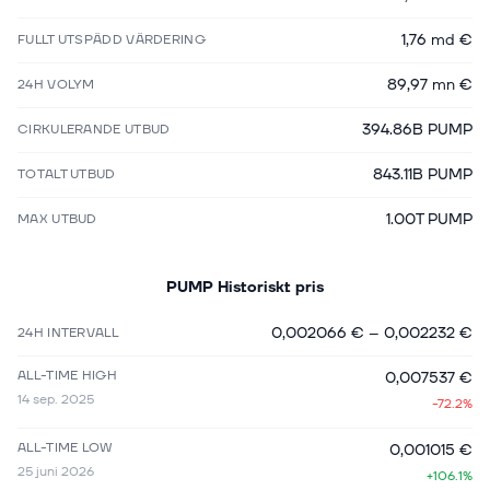
1,76 md €
FULLT UTSPÄDD VÄRDERING
89,97 mn €
24H VOLYM
394.86B PUMP
CIRKULERANDE UTBUD
843.11B PUMP
TOTALT UTBUD
1.00T PUMP
MAX UTBUD
PUMP
Historiskt pris
0,002066 €
–
0,002232 €
24H INTERVALL
ALL-TIME HIGH
0,007537 €
14 sep. 2025
-72.2%
ALL-TIME LOW
0,001015 €
25 juni 2026
+106.1%