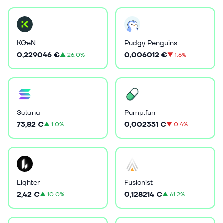
KGeN
Pudgy Penguins
0,229046 €
0,006012 €
▲
26.0%
▼
1.6%
Solana
Pump.fun
73,82 €
0,002331 €
▲
1.0%
▼
0.4%
Lighter
Fusionist
2,42 €
0,128214 €
▲
10.0%
▲
61.2%