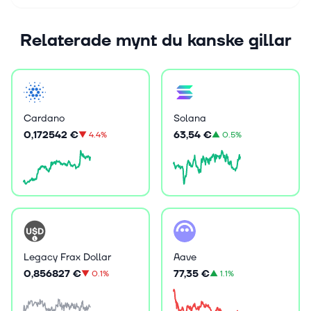
Relaterade mynt du kanske gillar
Cardano
Solana
0,172542 €
63,54 €
▼
4.4%
▲
0.5%
Legacy Frax Dollar
Aave
0,856827 €
77,35 €
▼
0.1%
▲
1.1%