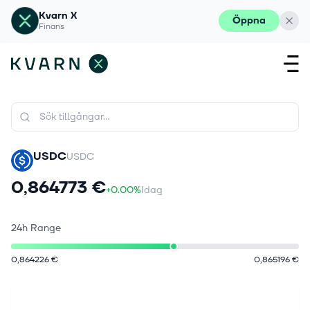
Kvarn X
Öppna
Finans
USDC
USDC
0,864773 €
+0.00%
Idag
24h Range
0,864226 €
0,865196 €