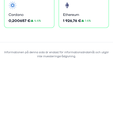
Cardano
Ethereum
0,200657 €
1 926,76 €
▲
4.4%
▲
1.4%
Informationen på denna sida är endast för informationsändamål och utgör
inte investeringsrådgivning.