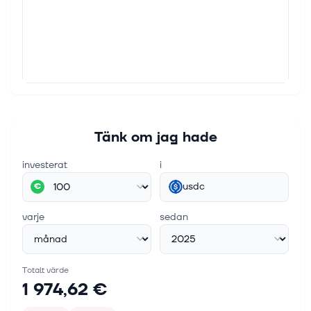
Tänk om jag hade
investerat
i
usdc
€
varje
sedan
Totalt värde
1 974,62 €