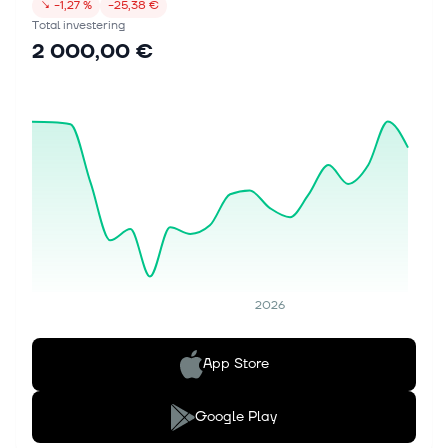
↘
−1,27 %
−25,38 €
Total investering
2 000,00 €
2026
App Store
Google Play