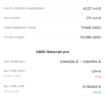
62,27 md €
FULLT UTSPÄDD VÄRDERING
7,77 md €
24H VOLYM
71.96B USDC
CIRKULERANDE UTBUD
72.03B USDC
TOTALT UTBUD
USDC
Historiskt pris
0,864226 €
–
0,865196 €
24H INTERVALL
ALL-TIME HIGH
1,04 €
27 sep. 2022
-17.1%
ALL-TIME LOW
0,730265 €
19 maj 2021
+18.4%