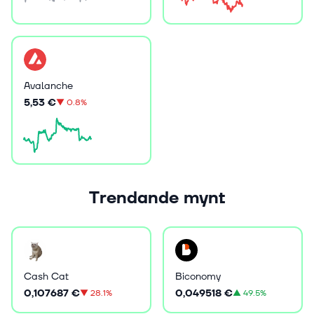
Avalanche
5,53 €
▼
0.8%
Trendande mynt
Cash Cat
Biconomy
0,107687 €
0,049518 €
▼
28.1%
▲
49.5%