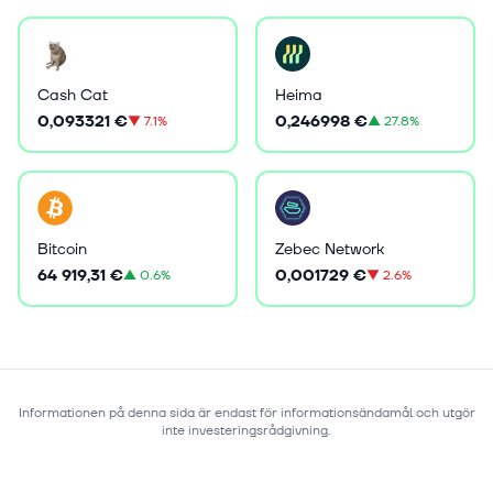
Cash Cat
Heima
0,093321 €
0,246998 €
▼
7.1%
▲
27.8%
Bitcoin
Zebec Network
64 919,31 €
0,001729 €
▲
0.6%
▼
2.6%
Informationen på denna sida är endast för informationsändamål och utgör
inte investeringsrådgivning.