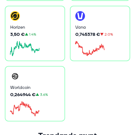
Horizen
Vana
3,50 €
0,745378 €
▲
1.4%
▼
2.0%
Worldcoin
0,264944 €
▲
3.6%