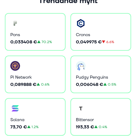
Trendande mynt
Pons
Cronos
0,033408 €
0,049975 €
▲
70.2%
▼
6.6%
Pi Network
Pudgy Penguins
0,089888 €
0,006048 €
▲
0.6%
▲
0.5%
Solana
Bittensor
73,70 €
193,33 €
▲
1.2%
▲
0.4%