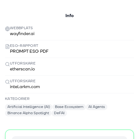
Info
WEBBPLATS
wayfinder.ai
ESG-RAPPORT
PROMPT ESG PDF
UTFORSKARE
etherscan.io
UTFORSKARE
intel.arkm.com
KATEGORIER
Artificial Intelligence (AI)
Base Ecosystem
AI Agents
Binance Alpha Spotlight
DeFAI