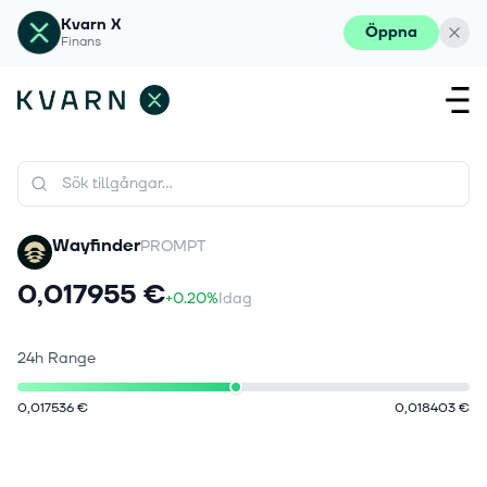
Kvarn X
Öppna
Finans
Wayfinder
PROMPT
0,017955 €
+0.20%
Idag
24h Range
0,017536 €
0,018403 €