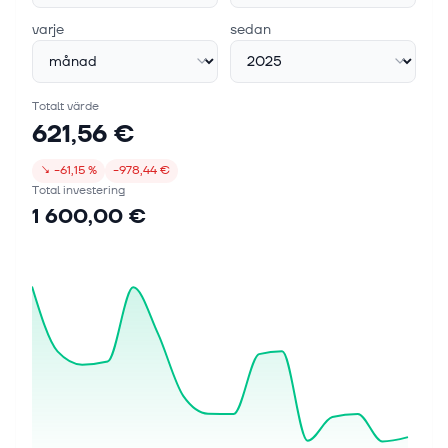
varje
sedan
Totalt värde
621,56 €
↘
−61,15 %
−978,44 €
Total investering
1 600,00 €