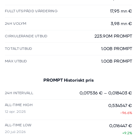
17,95 mn €
FULLT UTSPÄDD VÄRDERING
3,98 mn €
24H VOLYM
223.90M PROMPT
CIRKULERANDE UTBUD
1.00B PROMPT
TOTALT UTBUD
1.00B PROMPT
MAX UTBUD
PROMPT
Historiskt pris
0,017536 €
–
0,018403 €
24H INTERVALL
ALL-TIME HIGH
0,534547 €
12 apr. 2025
-96.6%
ALL-TIME LOW
0,016447 €
20 juli 2026
+9.2%