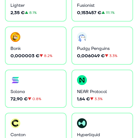
Lighter
Fusionist
2,35 €
0,153457 €
▲
8.1%
▲
111.1%
Bonk
Pudgy Penguins
0,000003 €
0,006049 €
▼
8.2%
▼
3.3%
Solana
NEAR Protocol
72,90 €
1,64 €
▼
0.8%
▼
3.3%
Canton
Hyperliquid