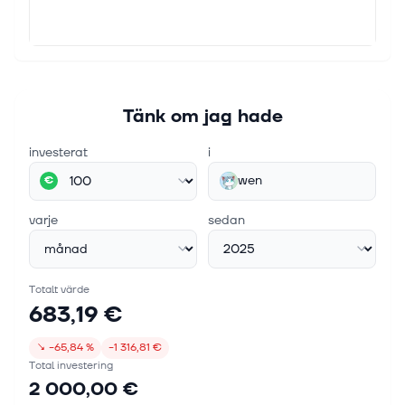
Tänk om jag hade
investerat
i
wen
€
varje
sedan
Totalt värde
683,19 €
↘
−65,84 %
−1 316,81 €
Total investering
2 000,00 €