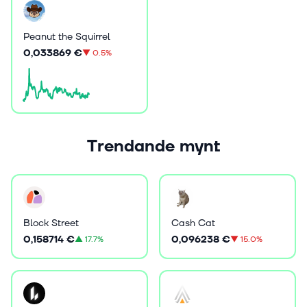
Peanut the Squirrel
0,033869 €
▼
0.5%
Trendande mynt
Block Street
Cash Cat
0,158714 €
0,096238 €
▲
17.7%
▼
15.0%