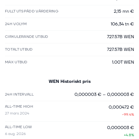
2,15 mn €
FULLT UTSPÄDD VÄRDERING
106,34 tn €
24H VOLYM
727.57B WEN
CIRKULERANDE UTBUD
727.57B WEN
TOTALT UTBUD
1.00T WEN
MAX UTBUD
WEN
Historiskt pris
0,000003 €
–
0,000003 €
24H INTERVALL
ALL-TIME HIGH
0,000472 €
27 mars 2024
-99.4%
ALL-TIME LOW
0,000003 €
6 aug. 2026
+4.8%