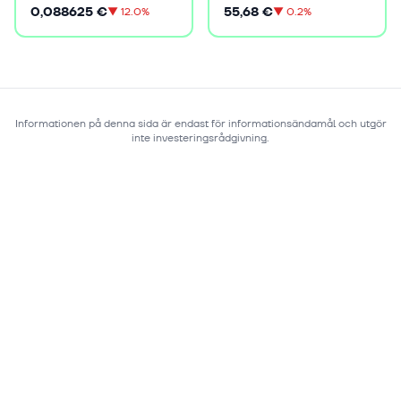
0,088625 €
55,68 €
▼
12.0%
▼
0.2%
Informationen på denna sida är endast för informationsändamål och utgör
inte investeringsrådgivning.