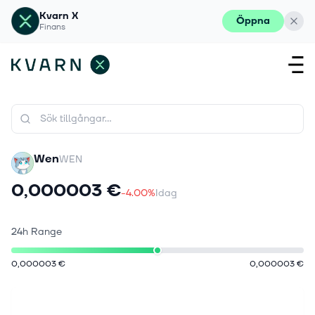
Kvarn X
Öppna
Finans
Wen
WEN
0,000003 €
-4.00%
Idag
24h Range
0,000003 €
0,000003 €