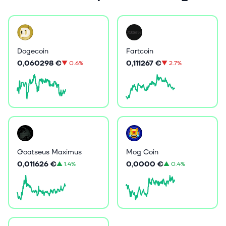
Dogecoin
Fartcoin
0,060298 €
0,111267 €
▼
0.6%
▼
2.7%
Goatseus Maximus
Mog Coin
0,011626 €
0,0000 €
▲
1.4%
▲
0.4%