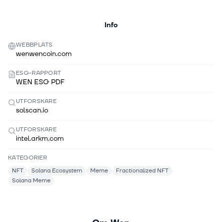
Info
WEBBPLATS
wenwencoin.com
ESG-RAPPORT
WEN ESG PDF
UTFORSKARE
solscan.io
UTFORSKARE
intel.arkm.com
KATEGORIER
NFT
Solana Ecosystem
Meme
Fractionalized NFT
Solana Meme