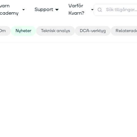
varn
Varför
Support
cademy
Kvarn?
Om
Nyheter
Teknisk analys
DCA-verktyg
Relaterad