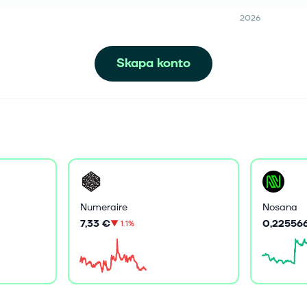
2026
Skapa konto
Numeraire
Nosana
7,33 €
0,22556
▼
1.1%