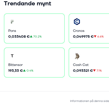
Trendande mynt
Pons
Cronos
0,033408 €
0,049975 €
▲
70.2%
▼
6.6%
Bittensor
Cash Cat
193,33 €
0,093321 €
▲
0.4%
▼
7.1%
Informationen på denna sida