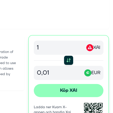
XAI
ation of
trade
eed to use
h allows
EUR
€
ped by
Köp XAI
Ladda ner Kvarn X-
appen och handla Xai