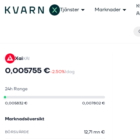
K
Tjänster
Marknader
A
Xai
XAI
0,005755 €
-2.50%
Idag
24h Range
0,005832 €
0,007802 €
Marknadsöversikt
12,71 mn €
BÖRSVÄRDE