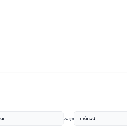
xai
varje