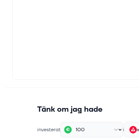
Tänk om jag hade
investerat
i
€