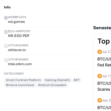
Info
WEBBPLATS
xai.games
Senaste
ESG-RAPPORT
XAI ESG PDF
UTFORSKARE
arbiscan.io
UTFORSKARE
intel.arkm.com
KATEGORIER
Smart Contract Platform
Gaming (GameFi)
NFT
Binance Launchpool
Arbitrum Ecosystem