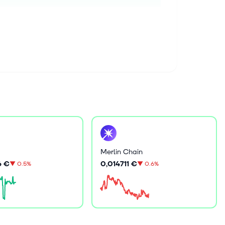
Merlin Chain
6 €
0,014711 €
▼
0.5%
▼
0.6%