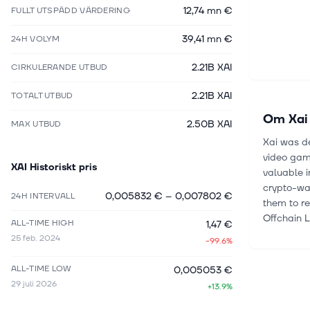
12,74 mn €
FULLT UTSPÄDD VÄRDERING
39,41 mn €
24H VOLYM
2.21B XAI
CIRKULERANDE UTBUD
2.21B XAI
TOTALT UTBUD
Om
Xai
2.50B XAI
MAX UTBUD
Xai was d
video game
XAI
Historiskt pris
valuable i
crypto-wa
0,005832 €
–
0,007802 €
24H INTERVALL
them to re
Offchain 
ALL-TIME HIGH
1,47 €
25 feb. 2024
-99.6%
ALL-TIME LOW
0,005053 €
29 juli 2026
+13.9%