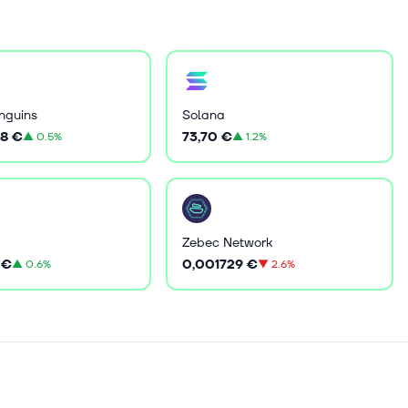
nguins
Solana
8 €
73,70 €
▲
0.5%
▲
1.2%
Zebec Network
 €
0,001729 €
▲
0.6%
▼
2.6%