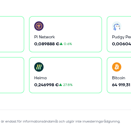
Pi Network
Pudgy Pe
0,089888 €
0,00604
▲
0.6%
Heima
Bitcoin
0,246998 €
64 919,31
▲
27.8%
 är endast för informationsändamål och utgör inte investeringsrådgivning.