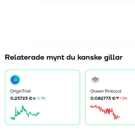
Relaterade mynt du kanske gillar
OriginTrail
Ocean Protocol
0,23723 €
0,082773 €
▲
0.7%
▼
1.3%