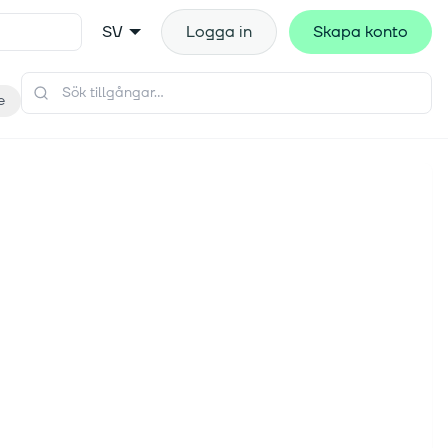
SV
Logga in
Skapa konto
e