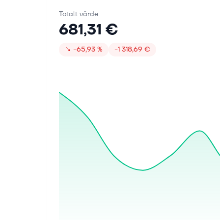
Totalt värde
681,31 €
↘
−65,93 %
−1 318,69 €